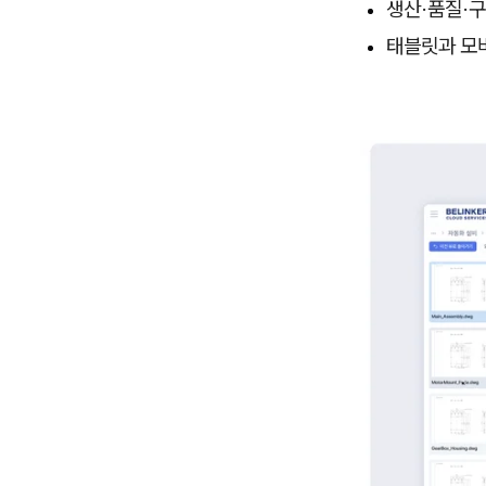
생산·품질·구
태블릿과 모