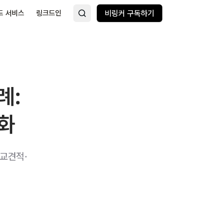
드 서비스
링크드인
비링커 구독하기
례:
정화
비교견적·