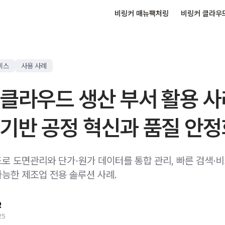
비링커 매뉴팩처링
비링커 클라우
비스
사용 사례
클라우드 생산 부서 활용 사
기반 공정 혁신과 품질 안
로 도면관리와 단가·원가 데이터를 통합 관리, 빠른 검색·
능한 제조업 전용 솔루션 사례.
R
25