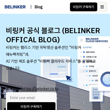
|
Blog
비링커 구독하기
Ope
비링커 공식 블로그 (BELINKER
OFFICAL BLOG)
비링커는 팹리스 기반 위탁생산 솔루션인 "비링커
매뉴팩처링"과,
AI 기반 제조 솔루션 "비링커 클라우드 서비스"를 운영하고
있습니다.
홈페이지:
https://belinker.co.kr
비링커 구독하기