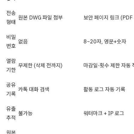
전송
원본 DWG 파일 첨부
보안 페이지 링크 (PDF
형태
비밀
없음
8~20자, 영문+숫자
번호
열람
무제한 (삭제 전까지)
마감일·횟수 제한 자동 
기한
공유
카톡 대화 검색
활동 로그 자동 기록
기록
유출
불가능
워터마크 + IP 로그
추적
원본